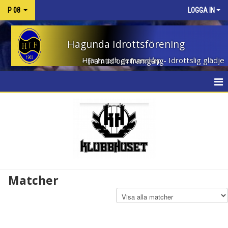
P 08
LOGGA IN
Hagunda Idrottsförening
Hjärta och gemenskap - Idrottslig glädje - Framtid och framgång
HEM
NYHETER
KALENDER
MATCHER
Matcher
TRUPPEN
BILDGALLERI