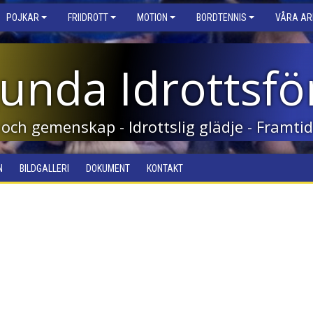
POJKAR
FRIIDROTT
MOTION
BORDTENNIS
VÅRA A
unda Idrottsfö
 och gemenskap - Idrottslig glädje - Framt
N
BILDGALLERI
DOKUMENT
KONTAKT