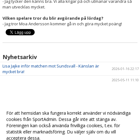
- Jag tycker den känns bra. Vi alla krigar på och utmanar varandra så
man utvecklas mycket.
Vilken spelare tror du blir avgörande på lördag?
- Jag tror Moa Andersson kommer gå in och göra mycket poäng!
Nyhetsarkiv
Lisa Jajke inför matchen mot Sundsvall - Känslan är
2026-01-16 22:17
mycket bra!
2025-05-11 11:10
För att hemsidan ska fungera korrekt använder vi nödvändiga
cookies från SportAdmin. Dessa går inte att stänga av.
Föreningen kan också använda frivilliga cookies, t.ex. för
statistik eller marknadsföring. Du väljer själv om du vill
acceptera dessa.