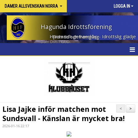
DAMER ALLSVENSKAN NORRA
LOGGA IN
Hagunda Idrottsförening
Hjärta och gemenskap - Idrottslig glädje - Framtid och framgång
Dam Div. 1 GUD
HEM
NYHETER
KALENDER
MATCHER
Lisa Jajke inför matchen mot
<
>
TRUPPEN
Sundsvall - Känslan är mycket bra!
2026-01-16 22:17
BILDGALLERI