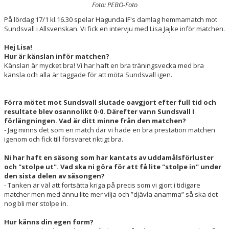
Foto: PEBO-Foto
DOKUMENT
På lördag 17/1 kl.16.30 spelar Hagunda IF's damlag hemmamatch mot
KONTAKT
Sundsvall i Allsvenskan. Vi fick en intervju med Lisa Jajke inför matchen.
Hej Lisa!
SPONSORER
Hur är känslan inför matchen?
Känslan är mycket bra! Vi har haft en bra träningsvecka med bra
känsla och alla är taggade för att möta Sundsvall igen.
Förra mötet mot Sundsvall slutade oavgjort efter full tid och
resultate blev osannolikt 0-0. Därefter vann Sundsvall I
förlängningen. Vad är ditt minne från den matchen?
- Jag minns det som en match där vi hade en bra prestation matchen
igenom och fick till försvaret riktigt bra.
Ni har haft en säsong som har kantats av uddamålsförluster
och "stolpe ut". Vad ska ni göra för att få lite "stolpe in" under
den sista delen av säsongen?
- Tanken är väl att fortsätta kriga på precis som vi gjort i tidigare
matcher men med ännu lite mer vilja och ”djävla anamma” så ska det
nog bli mer stolpe in.
Hur känns din egen form?