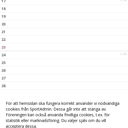
17
18
19
20
21
22
23
v.35
24
25
26
27
28
29
30
För att hemsidan ska fungera korrekt använder vi nödvändiga
v.36
31
cookies från SportAdmin. Dessa går inte att stänga av.
Föreningen kan också använda frivilliga cookies, t.ex. för
statistik eller marknadsföring. Du väljer själv om du vill
acceptera dessa.