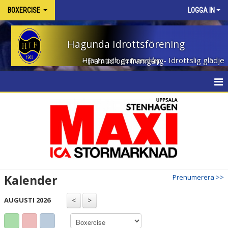
BOXERCISE
LOGGA IN
Hagunda Idrottsförening
Hjärta och gemenskap - Idrottslig glädje - Framtid och framgång
HEM
NYHETER
KALENDER
MATCHER
Kalender
Prenumerera >>
TRUPPEN
AUGUSTI 2026
BILDGALLERI