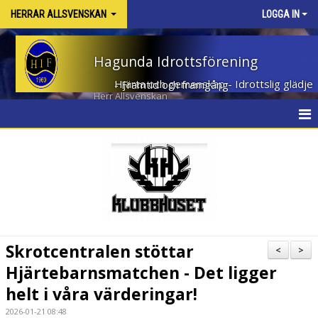
HERRAR ALLSVENSKAN
LOGGA IN
Hagunda Idrottsförening
Hjärta och gemenskap - Idrottslig glädje - Framtid och framgång
Herr Allsvenskan
HEM
NYHETER
KALENDER
MATCHER
Skrotcentralen stöttar
<
>
TRUPPEN
Hjärtebarnsmatchen - Det ligger
helt i våra värderingar!
BILDGALLERI
2026-01-21 08:48