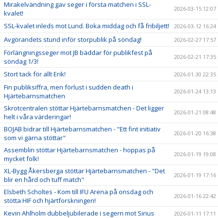
Mirakelvändning gav seger i första matchen i SSL-
2026-03-15 12:07
kvalet!
SSL-kvalet inleds mot Lund. Boka middag och få fribiljett!
2026-03-12 16:24
Avgörandets stund inför storpublik på söndag!
2026-02-27 17:57
Förlängningsseger mot JB bäddar för publikfest på
2026-02-21 17:35
söndag 1/3!
Stort tack för allt Erik!
2026-01-30 22:35
Fin publiksiffra, men förlust i sudden death i
2026-01-24 13:13
Hjärtebarnsmatchen
Skrotcentralen stöttar Hjärtebarnsmatchen - Det ligger
2026-01-21 08:48
helt i våra värderingar!
BOJAB bidrar till Hjärtebarnsmatchen - "Ett fint initiativ
2026-01-20 16:38
som vi gärna stöttar"
Assemblin stöttar Hjärtebarnsmatchen - hoppas på
2026-01-19 19:08
mycket folk!
XL-Bygg Åkersberga stöttar Hjärtebarnsmatchen - "Det
2026-01-19 17:16
blir en hård och tuff match"
Elsbeth Scholtes - Kom till IFU Arena på onsdag och
2026-01-16 22:42
stötta HIF och hjärtforskningen!
Kevin Ahlholm dubbeljubilerade i segern mot Sirius
2026-01-11 17:11