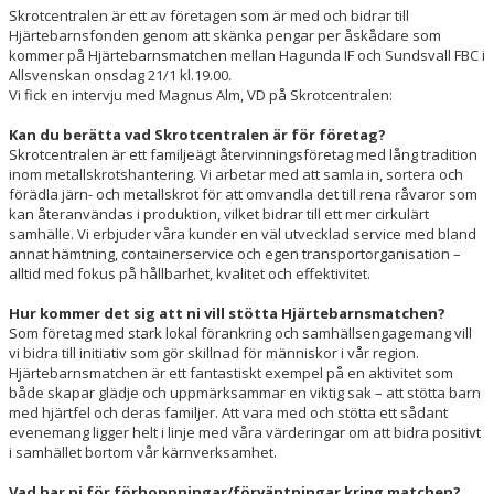
DOKUMENT
Skrotcentralen är ett av företagen som är med och bidrar till
Hjärtebarnsfonden genom att skänka pengar per åskådare som
kommer på Hjärtebarnsmatchen mellan Hagunda IF och Sundsvall FBC i
KONTAKT
Allsvenskan onsdag 21/1 kl.19.00.
Vi fick en intervju med Magnus Alm, VD på Skrotcentralen:
Kan du berätta vad Skrotcentralen är för företag?
Skrotcentralen är ett familjeägt återvinningsföretag med lång tradition
inom metallskrotshantering. Vi arbetar med att samla in, sortera och
förädla järn- och metallskrot för att omvandla det till rena råvaror som
kan återanvändas i produktion, vilket bidrar till ett mer cirkulärt
samhälle. Vi erbjuder våra kunder en väl utvecklad service med bland
annat hämtning, containerservice och egen transportorganisation –
alltid med fokus på hållbarhet, kvalitet och effektivitet.
Hur kommer det sig att ni vill stötta Hjärtebarnsmatchen?
Som företag med stark lokal förankring och samhällsengagemang vill
vi bidra till initiativ som gör skillnad för människor i vår region.
Hjärtebarnsmatchen är ett fantastiskt exempel på en aktivitet som
både skapar glädje och uppmärksammar en viktig sak – att stötta barn
med hjärtfel och deras familjer. Att vara med och stötta ett sådant
evenemang ligger helt i linje med våra värderingar om att bidra positivt
i samhället bortom vår kärnverksamhet.
Vad har ni för förhoppningar/förväntningar kring matchen?