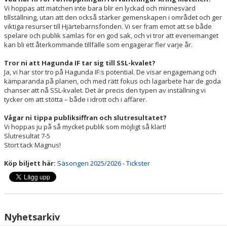
Vi hoppas att matchen inte bara blir en lyckad och minnesvärd
tillställning, utan att den också stärker gemenskapen i området och ger
viktiga resurser till Hjärtebarnsfonden. Vi ser fram emot att se både
spelare och publik samlas för en god sak, och vi tror att evenemanget
kan bli ett återkommande tillfälle som engagerar fler varje år.
Tror ni att Hagunda IF tar sig till SSL-kvalet?
Ja, vi har stor tro på Hagunda IF:s potential. De visar engagemang och
kämparanda på planen, och med rätt fokus och lagarbete har de goda
chanser att nå SSL-kvalet. Det är precis den typen av inställning vi
tycker om att stötta – både i idrott och i affärer.
Vågar ni tippa publiksiffran och slutresultatet?
Vi hoppas ju på så mycket publik som möjligt så klart!
Slutresultat 7-5
Stort tack Magnus!
Köp biljett här:
Säsongen 2025/2026 - Tickster
Nyhetsarkiv