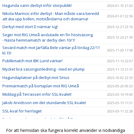
Hagunda vann derbyt inför storpublik!
2026-01-10 21:02
Nikola Marincic inför derbyt - Man måste vara beredd
2026-01-07 22:36
att äta upp bollen, motståndarna och domarna!
Derbyt med stort D närmar sig!
2025-12-27 23:10
Seger mot RIG Umeå avslutade en fin höstsäsong
2025-12-26 21:39
- Nästa hemmamatch är derby den 10/1!
Sevärd match mot Järfälla Bele väntar på lördag 22/11
2025-11-20 17:50
kl.15!
Publikmatch mot IBK Lund väntar!
2025-11-13 22:07
Mycket bra säsongsinledning - med en plump
2025-11-13 21:51
Hagundaplatser på derbyt mot Sirius
2025-10-02 22:33
Premiärmatch på bortaplan mot RIG Umeå
2025-09-20 09:23
Middag på Terrassen inför SSL-kvalet!
2025-03-14 19:00
Jakob Arvidsson om det stundande SSL-kvalet
2025-03-13 17:21
SSL-kval för herrlaget
2025-03-11 22:28
Fredagsmatch mot Lund och buffé på Terrassen
2025-02-26 17:13
Årets 1a hemmamatch
2025-01-07 17:01
För att hemsidan ska fungera korrekt använder vi nödvändiga