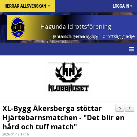
HERRAR ALLSVENSKAN
LOGGA IN
Hagunda Idrottsförening
Hjärta och gemenskap - Idrottslig glädje - Framtid och framgång
Herr Allsvenskan
HEM
NYHETER
KALENDER
MATCHER
XL-Bygg Åkersberga stöttar
<
>
TRUPPEN
Hjärtebarnsmatchen - "Det blir en
hård och tuff match"
BILDGALLERI
2026-01-19 17:16