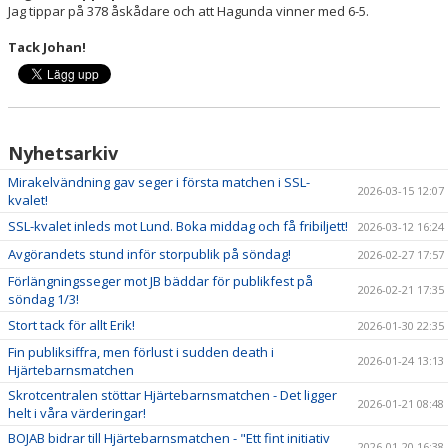
Jag tippar på 378 åskådare och att Hagunda vinner med 6-5.
Tack Johan!
Nyhetsarkiv
Mirakelvändning gav seger i första matchen i SSL-
2026-03-15 12:07
kvalet!
SSL-kvalet inleds mot Lund. Boka middag och få fribiljett!
2026-03-12 16:24
Avgörandets stund inför storpublik på söndag!
2026-02-27 17:57
Förlängningsseger mot JB bäddar för publikfest på
2026-02-21 17:35
söndag 1/3!
Stort tack för allt Erik!
2026-01-30 22:35
Fin publiksiffra, men förlust i sudden death i
2026-01-24 13:13
Hjärtebarnsmatchen
Skrotcentralen stöttar Hjärtebarnsmatchen - Det ligger
2026-01-21 08:48
helt i våra värderingar!
BOJAB bidrar till Hjärtebarnsmatchen - "Ett fint initiativ
2026-01-20 16:38