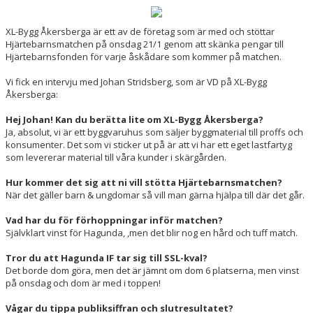
DOKUMENT
XL-Bygg Åkersberga är ett av de företag som är med och stöttar
KONTAKT
Hjärtebarnsmatchen på onsdag 21/1 genom att skänka pengar till
Hjärtebarnsfonden för varje åskådare som kommer på matchen.
Vi fick en intervju med Johan Stridsberg, som är VD på XL-Bygg
Åkersberga:
Hej Johan! Kan du berätta lite om XL-Bygg Åkersberga?
Ja, absolut, vi är ett byggvaruhus som säljer byggmaterial till proffs och
konsumenter. Det som vi sticker ut på är att vi har ett eget lastfartyg
som levererar material till våra kunder i skärgården.
Hur kommer det sig att ni vill stötta Hjärtebarnsmatchen?
När det gäller barn & ungdomar så vill man gärna hjälpa till där det går.
Vad har du för förhoppningar inför matchen?
Självklart vinst för Hagunda, ,men det blir nog en hård och tuff match.
Tror du att Hagunda IF tar sig till SSL-kval?
Det borde dom göra, men det är jämnt om dom 6 platserna, men vinst
på onsdag och dom är med i toppen!
Vågar du tippa publiksiffran och slutresultatet?