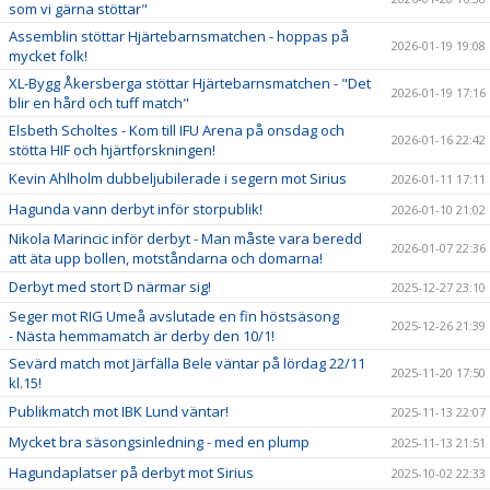
som vi gärna stöttar"
Assemblin stöttar Hjärtebarnsmatchen - hoppas på
2026-01-19 19:08
mycket folk!
XL-Bygg Åkersberga stöttar Hjärtebarnsmatchen - "Det
2026-01-19 17:16
blir en hård och tuff match"
Elsbeth Scholtes - Kom till IFU Arena på onsdag och
2026-01-16 22:42
stötta HIF och hjärtforskningen!
Kevin Ahlholm dubbeljubilerade i segern mot Sirius
2026-01-11 17:11
Hagunda vann derbyt inför storpublik!
2026-01-10 21:02
Nikola Marincic inför derbyt - Man måste vara beredd
2026-01-07 22:36
att äta upp bollen, motståndarna och domarna!
Derbyt med stort D närmar sig!
2025-12-27 23:10
Seger mot RIG Umeå avslutade en fin höstsäsong
2025-12-26 21:39
- Nästa hemmamatch är derby den 10/1!
Sevärd match mot Järfälla Bele väntar på lördag 22/11
2025-11-20 17:50
kl.15!
Publikmatch mot IBK Lund väntar!
2025-11-13 22:07
Mycket bra säsongsinledning - med en plump
2025-11-13 21:51
Hagundaplatser på derbyt mot Sirius
2025-10-02 22:33