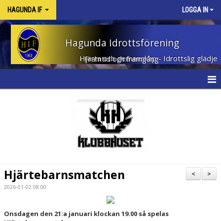
HAGUNDA IF
LOGGA IN
Hagunda Idrottsförening
Hjärta och gemenskap - Idrottslig glädje - Framtid och framgång
HEM
NYHETER
OM KLUBBEN
KONTAKT
Hjärtebarnsmatchen
<
>
KALENDER
2026-01-02 08:00
DOKUMENT
Onsdagen den 21:a januari klockan 19.00 så spelas