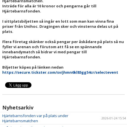
Hjärtebarnsmatchen.
STÖDMEDLEM
Inträde för alla är 10 kronor och pengarna går till
Hjärtebarnsfonden.
SUPPORTERLOTTERIET
I sittplatsbiljetten så ingår en lott som man kan vinna fina
priser från Unihoc. Dragingen sker och vinsterna delas ut på
VISSELBLÅSNING
plats.
Flera företag skänker också pengar per åskådare på plats så nu
fyller vi arenan och förutom att få se en spännande
innebandymatch så bidrar vi med pengar till
Hjärtebarnsfonden.
Biljetter köpes på länken nedan
https://secure.tickster.com/sv/jhmn6kl85gg54cr/selectevent
Nyhetsarkiv
Hjärtebarnsfonden var på plats under
2026-01-24 15:54
Hjärtebarnsmatchen