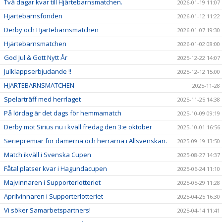
Två dagar kvar till Hjärtebarnsmatchen.
2026-01-19 11:07
Hjärtebarnsfonden
2026-01-12 11:22
Derby och Hjärtebarnsmatchen
2026-01-07 19:30
Hjärtebarnsmatchen
2026-01-02 08:00
God Jul & Gott Nytt År
2025-12-22 14:07
Julklappserbjudande !!
2025-12-12 15:00
HJÄRTEBARNSMATCHEN
2025-11-28
Spelarträff med herrlaget
2025-11-25 14:38
På lördag är det dags för hemmamatch
2025-10-09 09:19
Derby mot Sirius nu i kväll fredag den 3:e oktober
2025-10-01 16:56
Seriepremiär för damerna och herrarna i Allsvenskan.
2025-09-19 13:50
Match ikväll i Svenska Cupen
2025-08-27 14:37
Fåtal platser kvar i Hagundacupen
2025-06-24 11:10
Majvinnaren i Supporterlotteriet
2025-05-29 11:28
Aprilvinnaren i Supporterlotteriet
2025-04-25 16:30
Vi söker Samarbetspartners!
2025-04-14 11:41