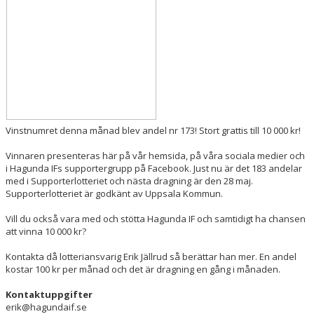
STÖDMEDLEM
SUPPORTERLOTTERIET
VISSELBLÅSNING
Vinstnumret denna månad blev andel nr 173! Stort grattis till 10 000 kr!
Vinnaren presenteras här på vår hemsida, på våra sociala medier och
i Hagunda IFs supportergrupp på Facebook. Just nu är det 183 andelar
med i Supporterlotteriet och nästa dragning är den 28 maj.
Supporterlotteriet är godkänt av Uppsala Kommun.
Vill du också vara med och stötta Hagunda IF och samtidigt ha chansen
att vinna 10 000 kr?
Kontakta då lotteriansvarig Erik Jällrud så berättar han mer. En andel
kostar 100 kr per månad och det är dragning en gång i månaden.
Kontaktuppgifter
erik@hagundaif.se