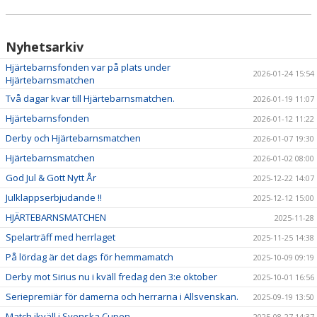
Nyhetsarkiv
Hjärtebarnsfonden var på plats under
2026-01-24 15:54
Hjärtebarnsmatchen
Två dagar kvar till Hjärtebarnsmatchen.
2026-01-19 11:07
Hjärtebarnsfonden
2026-01-12 11:22
Derby och Hjärtebarnsmatchen
2026-01-07 19:30
Hjärtebarnsmatchen
2026-01-02 08:00
God Jul & Gott Nytt År
2025-12-22 14:07
Julklappserbjudande !!
2025-12-12 15:00
HJÄRTEBARNSMATCHEN
2025-11-28
Spelarträff med herrlaget
2025-11-25 14:38
På lördag är det dags för hemmamatch
2025-10-09 09:19
Derby mot Sirius nu i kväll fredag den 3:e oktober
2025-10-01 16:56
Seriepremiär för damerna och herrarna i Allsvenskan.
2025-09-19 13:50
Match ikväll i Svenska Cupen
2025-08-27 14:37