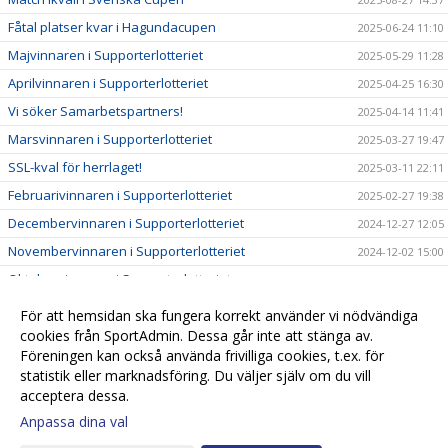
Fåtal platser kvar i Hagundacupen
2025-06-24 11:10
Majvinnaren i Supporterlotteriet
2025-05-29 11:28
Aprilvinnaren i Supporterlotteriet
2025-04-25 16:30
Vi söker Samarbetspartners!
2025-04-14 11:41
Marsvinnaren i Supporterlotteriet
2025-03-27 19:47
SSL-kval för herrlaget!
2025-03-11 22:11
Februarivinnaren i Supporterlotteriet
2025-02-27 19:38
Decembervinnaren i Supporterlotteriet
2024-12-27 12:05
Novembervinnaren i Supporterlotteriet
2024-12-02 15:00
Oktobervinnaren i Supporterlotteriet
2024-10-31 12:56
DERBY PÅ FREDAG!
2024-10-07 20:30
För att hemsidan ska fungera korrekt använder vi nödvändiga
Septembervinnaren i Supporterlotteriet
cookies från SportAdmin. Dessa går inte att stänga av.
2024-09-29 21:04
Föreningen kan också använda frivilliga cookies, t.ex. för
Augustivinnaren i Supporterlotteriet
2024-08-28
statistik eller marknadsföring. Du väljer själv om du vill
acceptera dessa.
Anpassa dina val
Cookie-
Gå till