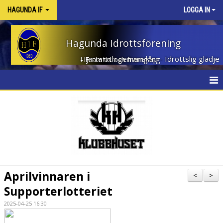
HAGUNDA IF
LOGGA IN
Hagunda Idrottsförening
Hjärta och gemenskap - Idrottslig glädje - Framtid och framgång
HEM
NYHETER
OM KLUBBEN
KONTAKT
Aprilvinnaren i
<
>
KALENDER
Supporterlotteriet
2025-04-25 16:30
DOKUMENT