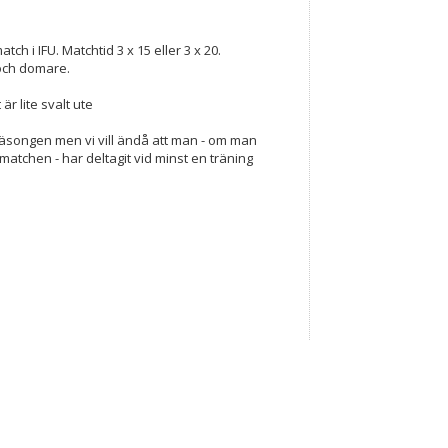
tch i IFU. Matchtid 3 x 15 eller 3 x 20.
 och domare.
r lite svalt ute
säsongen men vi vill ändå att man - om man
 matchen - har deltagit vid minst en träning