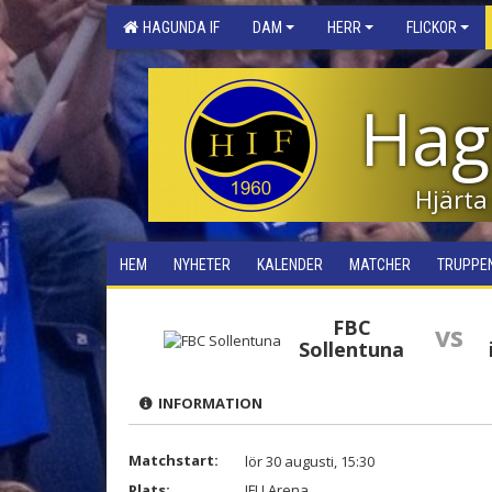
HAGUNDA IF
DAM
HERR
FLICKOR
Hag
Hjärta
HEM
NYHETER
KALENDER
MATCHER
TRUPPE
FBC
vs
Sollentuna
INFORMATION
Matchstart:
lör 30 augusti, 15:30
Plats:
IFU Arena