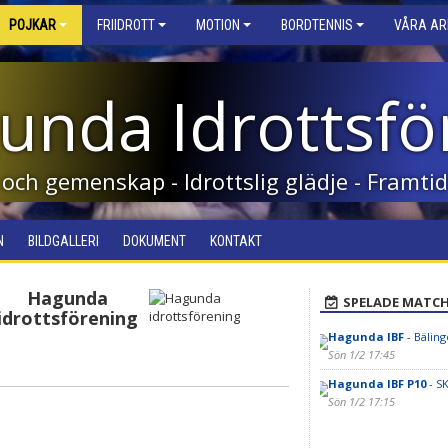
POJKAR
FRIIDROTT
MOTION
BORDTENNIS
VÅRA A
unda Idrottsfö
 och gemenskap - Idrottslig glädje - Framt
N
BILDGALLERI
DOKUMENT
KONTAKT
Hagunda
SPELADE MATC
idrottsförening
Hagunda IBF
- Bäling
Sön 1/2 17:45
Hagunda IBF P10
- SK
Sön 1/2 17:15