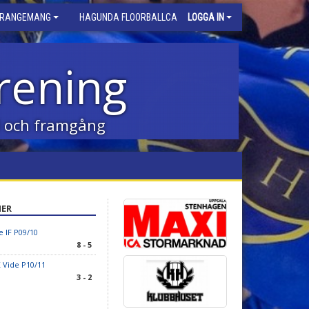
RRANGEMANG
HAGUNDA FLOORBALLCAMP
LOGGA IN
rening
id och framgång
HER
e IF P09/10
8 - 5
 Vide P10/11
3 - 2