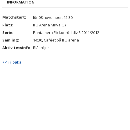
INFORMATION
DOKUMENT
KONTAKT
Matchstart:
lör 08 november, 15:30
Plats:
IFU Arena Mirva (E)
Serie:
Pantamera Flickor röd div 3 2011/2012
Samling:
14:30, Caféet på IFU arena
Aktivitetsinfo:
Blå tröjor
<< Tillbaka