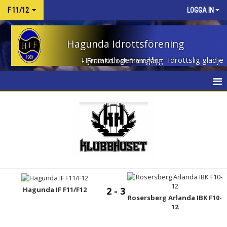
F 11/12
LOGGA IN
Hagunda Idrottsförening
Hjärta och gemenskap - Idrottslig glädje - Framtid och framgång
HEM
NYHETER
KALENDER
MATCHER
TRUPPEN
Hagunda IF F11/F12
2 - 3
Rosersberg Arlanda IBK F10-
12
BILDGALLERI