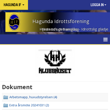
HAGUNDA IF
LOGGA IN
Hagunda Idrottsförening
Hjärta och gemenskap - Idrottslig glädje - Framtid och framgång
HEM
NYHETER
OM KLUBBEN
KONTAKT
Dokument
KALENDER
Arbetsmapp, huvudstyrelsen (4)
DOKUMENT
Extra årsmöte 20241031 (2)